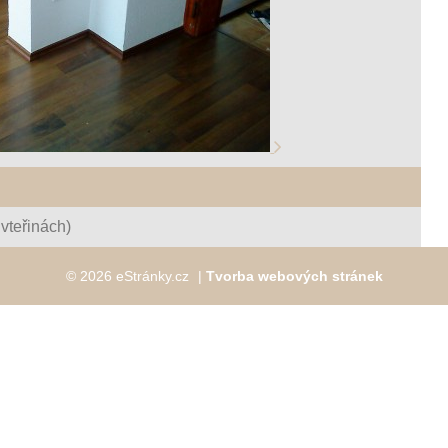
vteřinách)
© 2026 eStránky.cz
|
Tvorba webových stránek