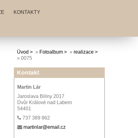
ZE
KONTAKTY
Úvod
»
Fotoalbum
»
realizace
»
0075
Kontakt
Martin Lár
Jaroslava Biliny 2017
Dvůr Králové nad Labem
54401
737 389 862
martinlar@email.cz