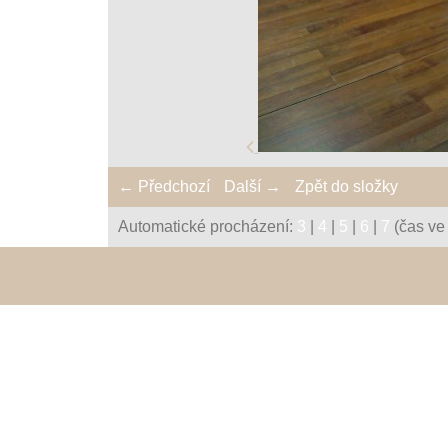
← Předchozí
Další →
Zpět do složky
Automatické procházení:
3
|
4
|
5
|
6
|
7
(čas ve 