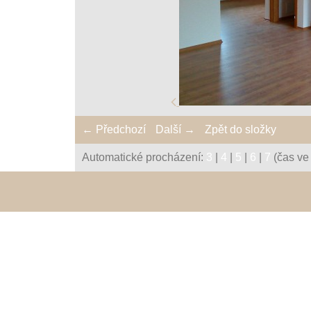
← Předchozí
Další →
Zpět do složky
Automatické procházení:
3
|
4
|
5
|
6
|
7
(čas ve 