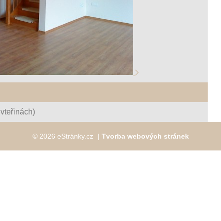
vteřinách)
© 2026 eStránky.cz
|
Tvorba webových stránek