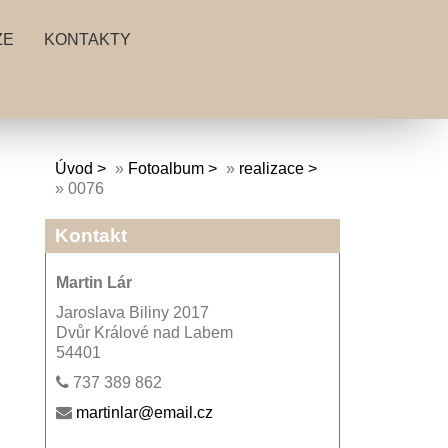
ZE
KONTAKTY
Úvod
»
Fotoalbum
»
realizace
»
0076
Kontakt
Martin Lár
Jaroslava Biliny 2017
Dvůr Králové nad Labem
54401
737 389 862
martinlar@email.cz