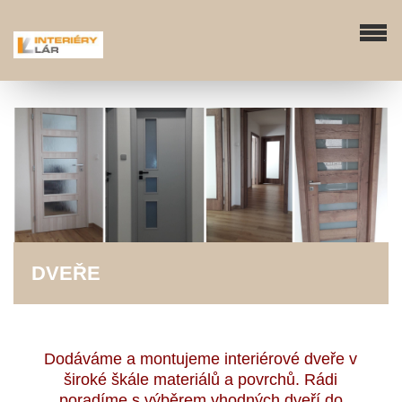
DVEŘE
Dodáváme a montujeme interiérové dveře v
široké škále materiálů a povrchů. Rádi
poradíme s výběrem vhodných dveří do