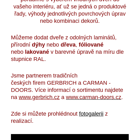
vašeho interiéru, ať už se jedná o produktové
řady, výhody jednotlivých povrchových úprav
nebo kombinaci dekorů.
Můžeme dodat dveře z odolných laminátů,
přírodní
dýhy
nebo
dřeva
,
fóliované
nebo
lakované
v barevné úpravě na míru dle
stupnice RAL.
Jsme partnerem tradičních
českých firem GERBRICH a CARMAN -
DOORS. Více informací o sortimentu najdete
na
www.gerbrich.cz
a
www.carman-doors.cz
.
Zde si můžete prohlédnout
fotogalerii
z
realizací.