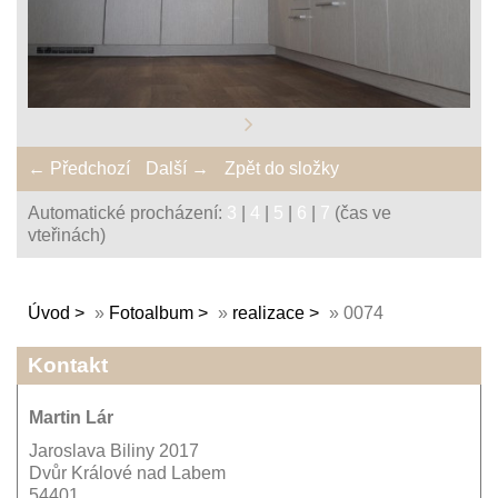
← Předchozí
Další →
Zpět do složky
Automatické procházení:
3
|
4
|
5
|
6
|
7
(čas ve
vteřinách)
Úvod
»
Fotoalbum
»
realizace
»
0074
Kontakt
Martin Lár
Jaroslava Biliny 2017
Dvůr Králové nad Labem
54401