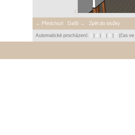
← Předchozí
Další →
Zpět do složky
Automatické procházení:
3
|
4
|
5
|
6
|
7
(čas ve 