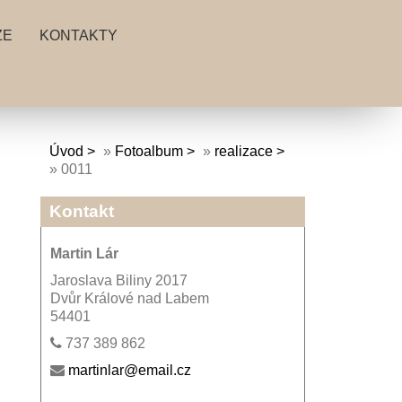
ZE
KONTAKTY
Úvod
»
Fotoalbum
»
realizace
»
0011
Kontakt
Martin Lár
Jaroslava Biliny 2017
Dvůr Králové nad Labem
54401
737 389 862
martinlar@email.cz