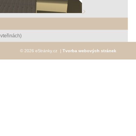
vteřinách)
© 2026 eStránky.cz
|
Tvorba webových stránek