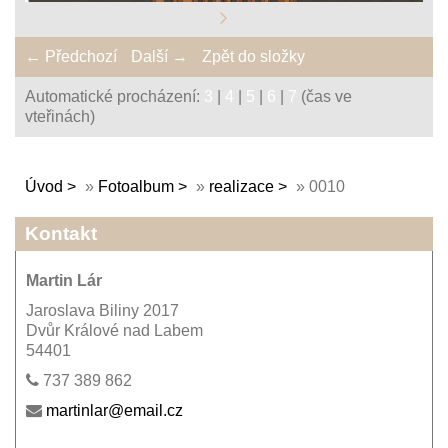
← Předchozí
Další →
Zpět do složky
Automatické procházení:
3
|
4
|
5
|
6
|
7
(čas ve
vteřinách)
Úvod
»
Fotoalbum
»
realizace
»
0010
Kontakt
Martin Lár
Jaroslava Biliny 2017
Dvůr Králové nad Labem
54401
737 389 862
martinlar@email.cz