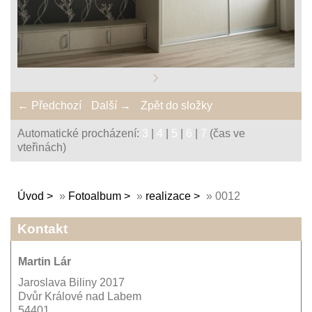
← Předchozí
Další →
Zpět do složky
Automatické procházení:
3
|
4
|
5
|
6
|
7
(čas ve
vteřinách)
Úvod
»
Fotoalbum
»
realizace
»
0012
Kontakt
Martin Lár
Jaroslava Biliny 2017
Dvůr Králové nad Labem
54401