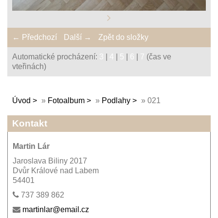
← Předchozí
Další →
Zpět do složky
Automatické procházení:
3
|
4
|
5
|
6
|
7
(čas ve
vteřinách)
Úvod
»
Fotoalbum
»
Podlahy
»
021
Kontakt
Martin Lár
Jaroslava Biliny 2017
Dvůr Králové nad Labem
54401
737 389 862
martinlar@email.cz