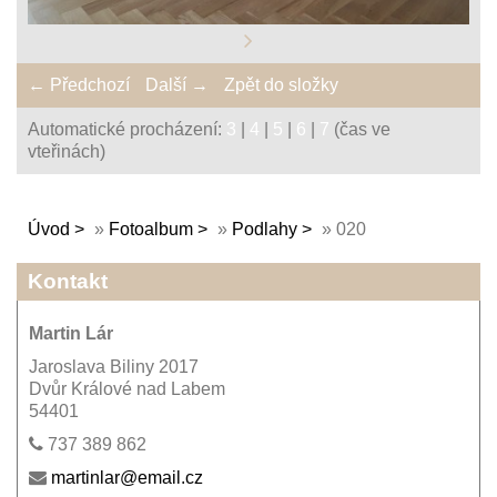
← Předchozí
Další →
Zpět do složky
Automatické procházení:
3
|
4
|
5
|
6
|
7
(čas ve
vteřinách)
Úvod
»
Fotoalbum
»
Podlahy
»
020
Kontakt
Martin Lár
Jaroslava Biliny 2017
Dvůr Králové nad Labem
54401
737 389 862
martinlar@email.cz