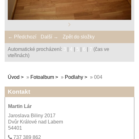
← Předchozí
Další →
Zpět do složky
Automatické procházení:
3
|
4
|
5
|
6
|
7
(čas ve
vteřinách)
Úvod
»
Fotoalbum
»
Podlahy
»
004
Kontakt
Martin Lár
Jaroslava Biliny 2017
Dvůr Králové nad Labem
54401
737 389 862