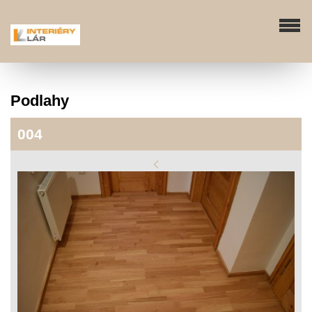
Podlahy
004