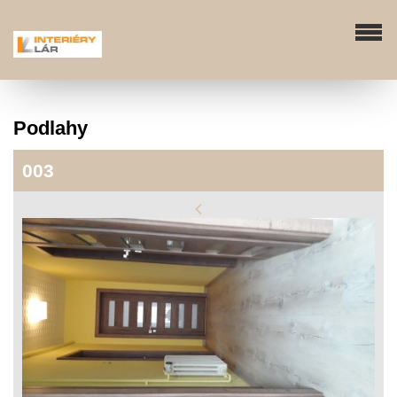
Podlahy
003