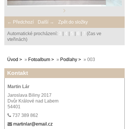
← Předchozí
Další →
Zpět do složky
Automatické procházení:
3
|
4
|
5
|
6
|
7
(čas ve
vteřinách)
Úvod
»
Fotoalbum
»
Podlahy
»
003
Kontakt
Martin Lár
Jaroslava Biliny 2017
Dvůr Králové nad Labem
54401
737 389 862
martinlar@email.cz