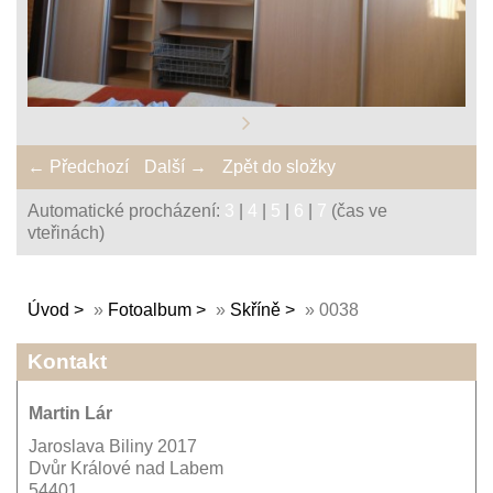
← Předchozí
Další →
Zpět do složky
Automatické procházení:
3
|
4
|
5
|
6
|
7
(čas ve
vteřinách)
Úvod
»
Fotoalbum
»
Skříně
»
0038
Kontakt
Martin Lár
Jaroslava Biliny 2017
Dvůr Králové nad Labem
54401