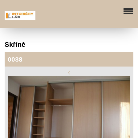
Skříně
0038