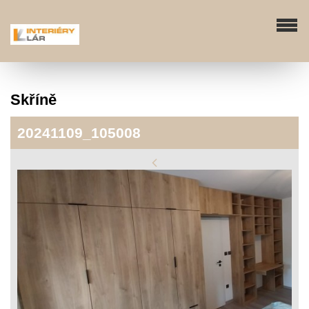
Skříně
20241109_105008