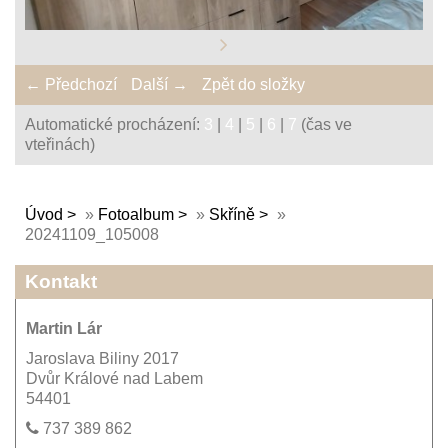
← Předchozí
Další →
Zpět do složky
Automatické procházení:
3
|
4
|
5
|
6
|
7
(čas ve
vteřinách)
Úvod
»
Fotoalbum
»
Skříně
»
20241109_105008
Kontakt
Martin Lár
Jaroslava Biliny 2017
Dvůr Králové nad Labem
54401
737 389 862