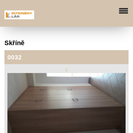
Skříně
0032