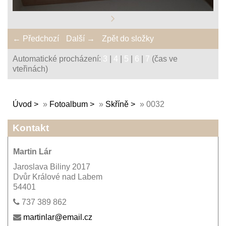
← Předchozí
Další →
Zpět do složky
Automatické procházení:
3
|
4
|
5
|
6
|
7
(čas ve
vteřinách)
Úvod
»
Fotoalbum
»
Skříně
»
0032
Kontakt
Martin Lár
Jaroslava Biliny 2017
Dvůr Králové nad Labem
54401
737 389 862
martinlar@email.cz