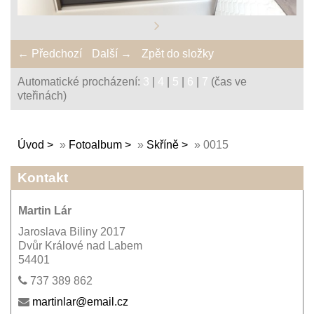
← Předchozí
Další →
Zpět do složky
Automatické procházení:
3
|
4
|
5
|
6
|
7
(čas ve
vteřinách)
Úvod
»
Fotoalbum
»
Skříně
»
0015
Kontakt
Martin Lár
Jaroslava Biliny 2017
Dvůr Králové nad Labem
54401
737 389 862
martinlar@email.cz