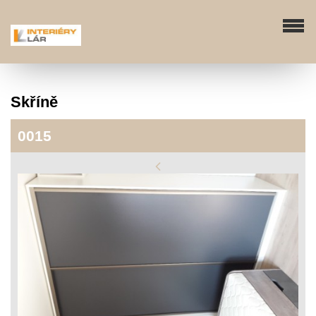
Skříně
0015