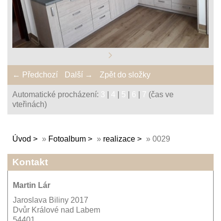
← Předchozí
Další →
Zpět do složky
Automatické procházení:
3
|
4
|
5
|
6
|
7
(čas ve
vteřinách)
Úvod
»
Fotoalbum
»
realizace
»
0029
Kontakt
Martin Lár
Jaroslava Biliny 2017
Dvůr Králové nad Labem
54401