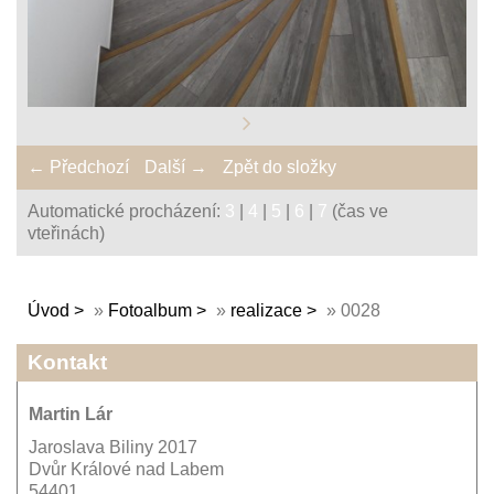
← Předchozí
Další →
Zpět do složky
Automatické procházení:
3
|
4
|
5
|
6
|
7
(čas ve
vteřinách)
Úvod
»
Fotoalbum
»
realizace
»
0028
Kontakt
Martin Lár
Jaroslava Biliny 2017
Dvůr Králové nad Labem
54401