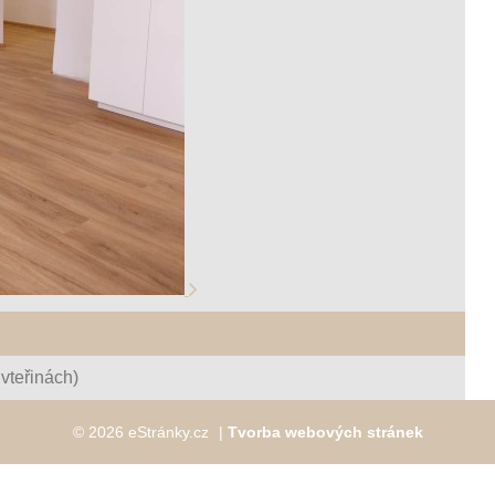
vteřinách)
© 2026 eStránky.cz
|
Tvorba webových stránek