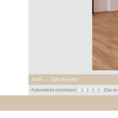
Další →
Zpět do složky
Automatické procházení:
3
|
4
|
5
|
6
|
7
(čas ve 