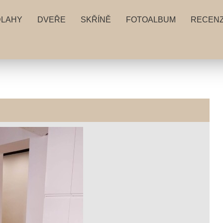
DLAHY
DVEŘE
SKŘÍNĚ
FOTOALBUM
RECEN