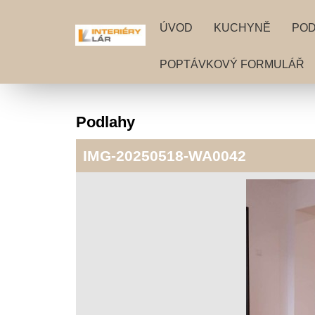
ÚVOD
KUCHYNĚ
PO
POPTÁVKOVÝ FORMULÁŘ
Podlahy
IMG-20250518-WA0042