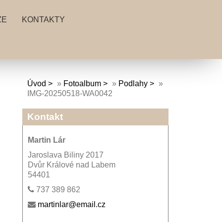
ZE
KONTAKTY
Úvod
»
Fotoalbum
»
Podlahy
»
IMG-20250518-WA0042
Kontakt
Martin Lár
Jaroslava Biliny 2017
Dvůr Králové nad Labem
54401
737 389 862
martinlar@email.cz