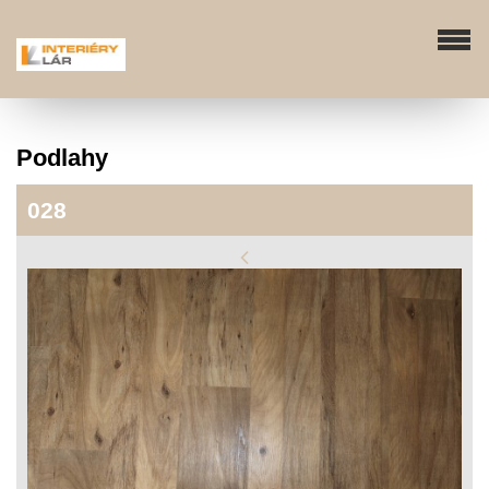
Podlahy
028