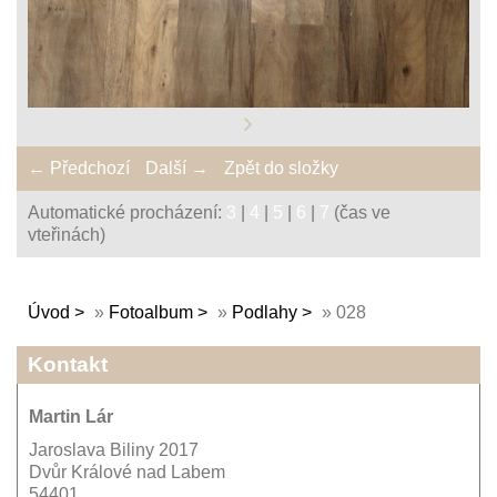
← Předchozí
Další →
Zpět do složky
Automatické procházení:
3
|
4
|
5
|
6
|
7
(čas ve
vteřinách)
Úvod
»
Fotoalbum
»
Podlahy
»
028
Kontakt
Martin Lár
Jaroslava Biliny 2017
Dvůr Králové nad Labem
54401