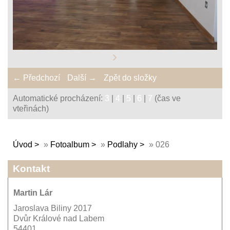
← Předchozí
Další →
Zpět do složky
Automatické procházení:
3
|
4
|
5
|
6
|
7
(čas ve
vteřinách)
Úvod
»
Fotoalbum
»
Podlahy
»
026
Kontakt
Martin Lár
Jaroslava Biliny 2017
Dvůr Králové nad Labem
54401