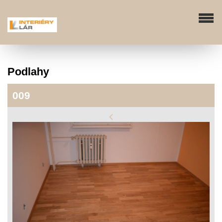
Podlahy
009