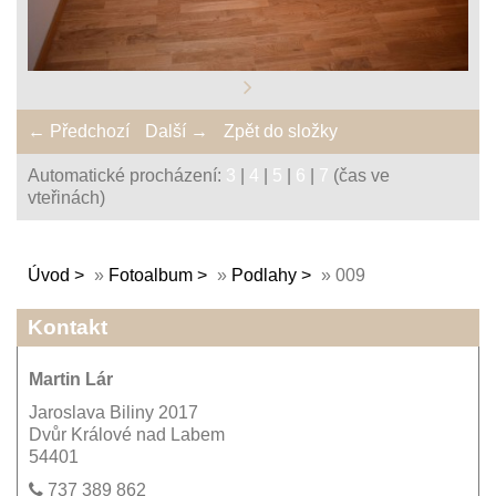
← Předchozí
Další →
Zpět do složky
Automatické procházení:
3
|
4
|
5
|
6
|
7
(čas ve
vteřinách)
Úvod
»
Fotoalbum
»
Podlahy
»
009
Kontakt
Martin Lár
Jaroslava Biliny 2017
Dvůr Králové nad Labem
54401
737 389 862