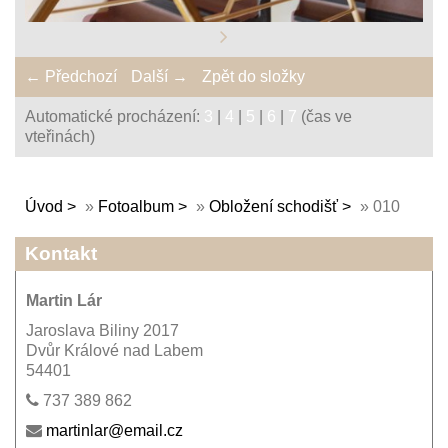
← Předchozí
Další →
Zpět do složky
Automatické procházení:
3
|
4
|
5
|
6
|
7
(čas ve
vteřinách)
Úvod
»
Fotoalbum
»
Obložení schodišť
»
010
Kontakt
Martin Lár
Jaroslava Biliny 2017
Dvůr Králové nad Labem
54401
737 389 862
martinlar@email.cz