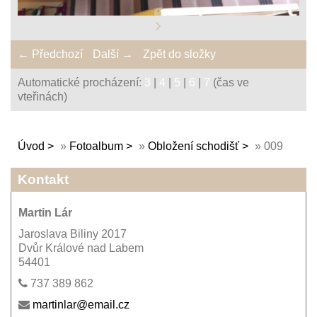
← Předchozí
Další →
Zpět do složky
Automatické procházení:
3
|
4
|
5
|
6
|
7
(čas ve
vteřinách)
Úvod
»
Fotoalbum
»
Obložení schodišť
»
009
Kontakt
Martin Lár
Jaroslava Biliny 2017
Dvůr Králové nad Labem
54401
737 389 862
martinlar@email.cz