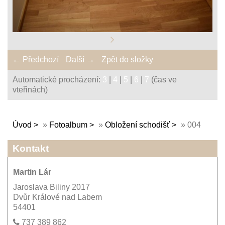
← Předchozí
Další →
Zpět do složky
Automatické procházení:
3
|
4
|
5
|
6
|
7
(čas ve
vteřinách)
Úvod
»
Fotoalbum
»
Obložení schodišť
»
004
Kontakt
Martin Lár
Jaroslava Biliny 2017
Dvůr Králové nad Labem
54401
737 389 862