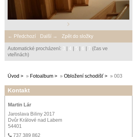
← Předchozí
Další →
Zpět do složky
Automatické procházení:
3
|
4
|
5
|
6
|
7
(čas ve
vteřinách)
Úvod
»
Fotoalbum
»
Obložení schodišť
»
003
Kontakt
Martin Lár
Jaroslava Biliny 2017
Dvůr Králové nad Labem
54401
737 389 862