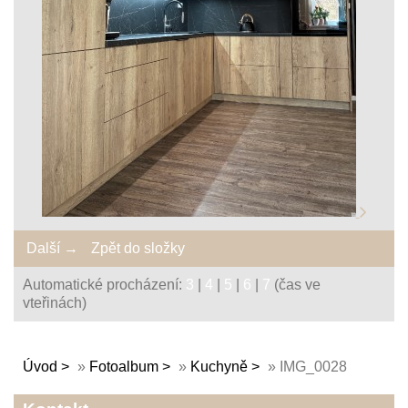
Další →
Zpět do složky
Automatické procházení:
3
|
4
|
5
|
6
|
7
(čas ve
vteřinách)
Úvod
»
Fotoalbum
»
Kuchyně
»
IMG_0028