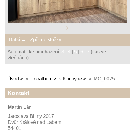
Další →
Zpět do složky
Automatické procházení:
3
|
4
|
5
|
6
|
7
(čas ve
vteřinách)
Úvod
»
Fotoalbum
»
Kuchyně
»
IMG_0025
Kontakt
Martin Lár
Jaroslava Biliny 2017
Dvůr Králové nad Labem
54401