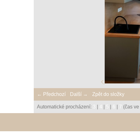
← Předchozí
Další →
Zpět do složky
Automatické procházení:
3
|
4
|
5
|
6
|
7
(čas ve 