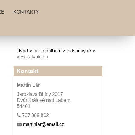
ZE
KONTAKTY
Úvod
»
Fotoalbum
»
Kuchyně
»
Eukalyptcela
Kontakt
Martin Lár
Jaroslava Biliny 2017
Dvůr Králové nad Labem
54401
737 389 862
martinlar@email.cz