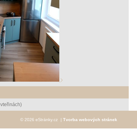
vteřinách)
© 2026 eStránky.cz
|
Tvorba webových stránek