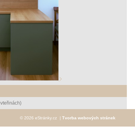
vteřinách)
© 2026 eStránky.cz
|
Tvorba webových stránek