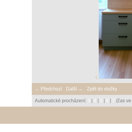
← Předchozí
Další →
Zpět do složky
Automatické procházení:
3
|
4
|
5
|
6
|
7
(čas ve 