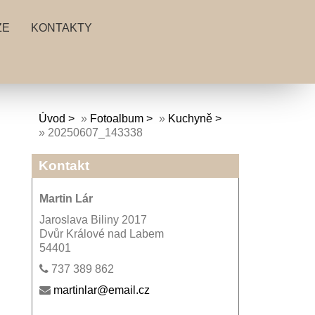
ZE
KONTAKTY
Úvod
»
Fotoalbum
»
Kuchyně
»
20250607_143338
Kontakt
Martin Lár
Jaroslava Biliny 2017
Dvůr Králové nad Labem
54401
737 389 862
martinlar@email.cz