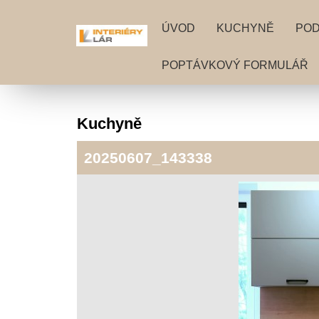
ÚVOD
KUCHYNĚ
PO
POPTÁVKOVÝ FORMULÁŘ
Kuchyně
20250607_143338