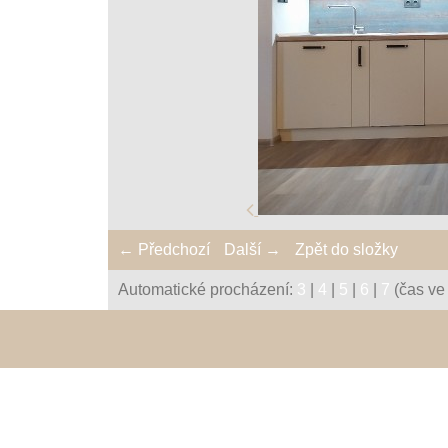
← Předchozí
Další →
Zpět do složky
Automatické procházení:
3
|
4
|
5
|
6
|
7
(čas ve 