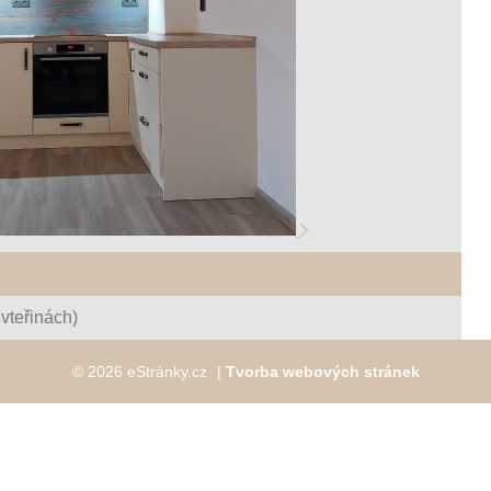
vteřinách)
© 2026 eStránky.cz
|
Tvorba webových stránek