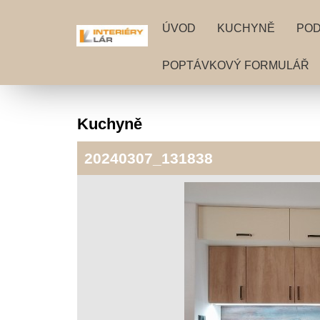
ÚVOD
KUCHYNĚ
PO
POPTÁVKOVÝ FORMULÁŘ
Kuchyně
20240307_131838