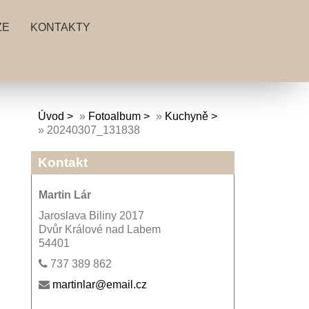
ZE
KONTAKTY
Úvod
»
Fotoalbum
»
Kuchyně
»
20240307_131838
Kontakt
Martin Lár
Jaroslava Biliny 2017
Dvůr Králové nad Labem
54401
737 389 862
martinlar@email.cz