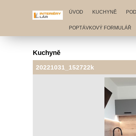
ÚVOD
KUCHYNĚ
PO
POPTÁVKOVÝ FORMULÁŘ
Kuchyně
20221031_152722k