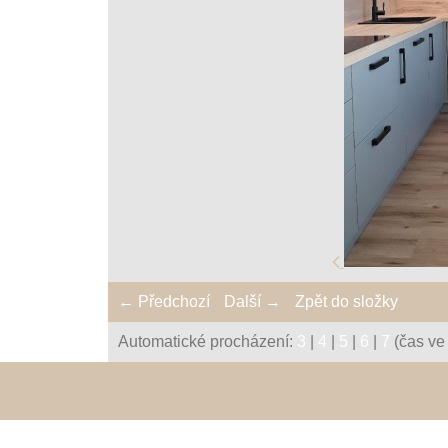
← Předchozí
Další →
Zpět do složky
Automatické procházení:
3
|
4
|
5
|
6
|
7
(čas ve 