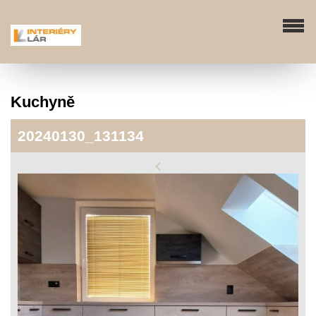
Kuchyně
20240130_131134