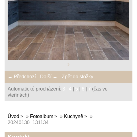
← Předchozí
Další →
Zpět do složky
Automatické procházení:
3
|
4
|
5
|
6
|
7
(čas ve
vteřinách)
Úvod
»
Fotoalbum
»
Kuchyně
»
20240130_131134
Kontakt