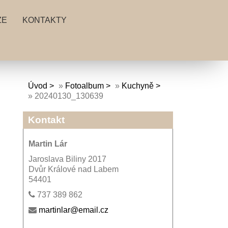
ZE
KONTAKTY
Úvod
»
Fotoalbum
»
Kuchyně
»
20240130_130639
Kontakt
Martin Lár
Jaroslava Biliny 2017
Dvůr Králové nad Labem
54401
737 389 862
martinlar@email.cz