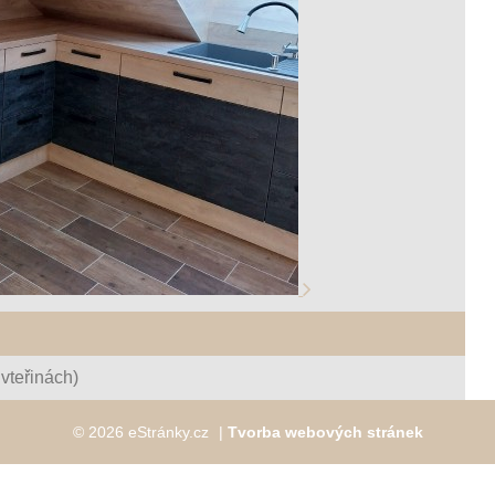
vteřinách)
© 2026 eStránky.cz
|
Tvorba webových stránek