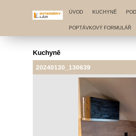
ÚVOD
KUCHYNĚ
PO
POPTÁVKOVÝ FORMULÁŘ
Kuchyně
20240130_130639