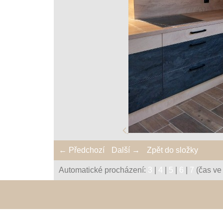
← Předchozí
Další →
Zpět do složky
Automatické procházení:
3
|
4
|
5
|
6
|
7
(čas ve 