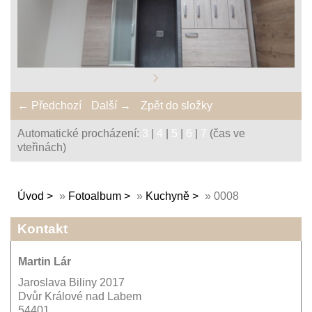
← Předchozí
Další →
Zpět do složky
Automatické procházení:
3
|
4
|
5
|
6
|
7
(čas ve
vteřinách)
Úvod
»
Fotoalbum
»
Kuchyně
»
0008
Kontakt
Martin Lár
Jaroslava Biliny 2017
Dvůr Králové nad Labem
54401