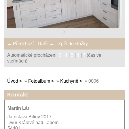
← Předchozí
Další →
Zpět do složky
Automatické procházení:
3
|
4
|
5
|
6
|
7
(čas ve
vteřinách)
Úvod
»
Fotoalbum
»
Kuchyně
»
0006
Kontakt
Martin Lár
Jaroslava Biliny 2017
Dvůr Králové nad Labem
54401