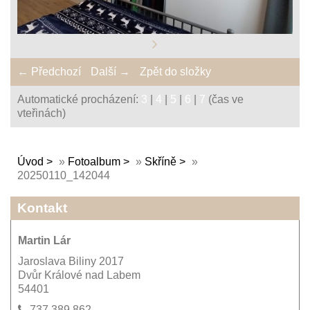
← Předchozí
Další →
Zpět do složky
Automatické procházení:
3
|
4
|
5
|
6
|
7
(čas ve
vteřinách)
Úvod
»
Fotoalbum
»
Skříně
»
20250110_142044
Kontakt
Martin Lár
Jaroslava Biliny 2017
Dvůr Králové nad Labem
54401
737 389 862