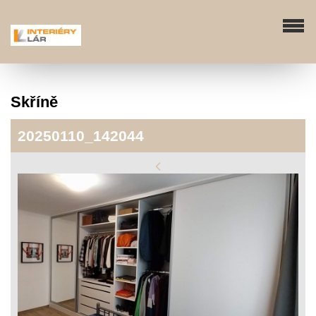
Skříně
20250110_142044