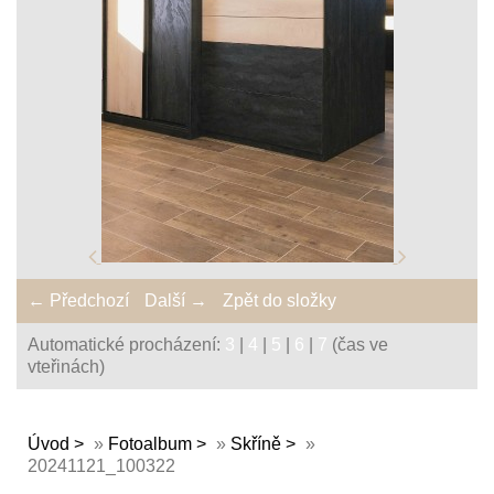
← Předchozí
Další →
Zpět do složky
Automatické procházení:
3
|
4
|
5
|
6
|
7
(čas ve
vteřinách)
Úvod
»
Fotoalbum
»
Skříně
»
20241121_100322