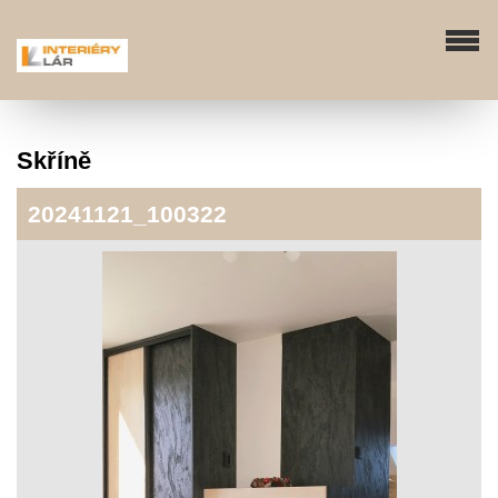
Skříně
20241121_100322