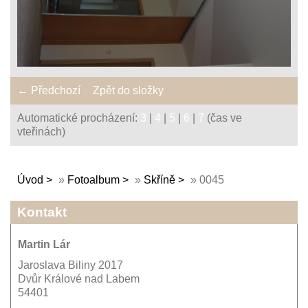
← Předchozí
Zpět do složky
Automatické procházení:
3
|
4
|
5
|
6
|
7
(čas ve
vteřinách)
Úvod
»
Fotoalbum
»
Skříně
»
0045
Kontakt
Martin Lár
Jaroslava Biliny 2017
Dvůr Králové nad Labem
54401