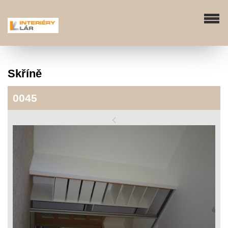
Skříně
0045