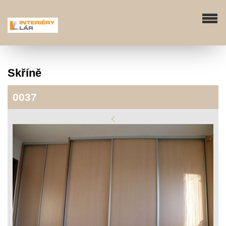
Skříně
0037