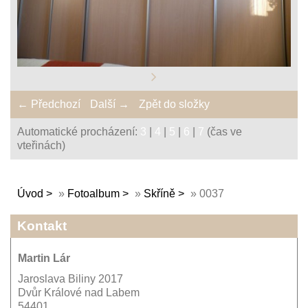
← Předchozí
Další →
Zpět do složky
Automatické procházení:
3
|
4
|
5
|
6
|
7
(čas ve
vteřinách)
Úvod
»
Fotoalbum
»
Skříně
»
0037
Kontakt
Martin Lár
Jaroslava Biliny 2017
Dvůr Králové nad Labem
54401