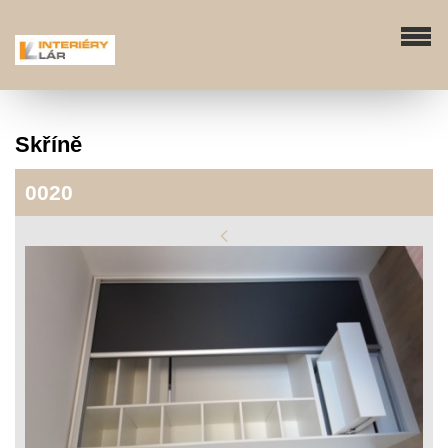
Skříně
0020