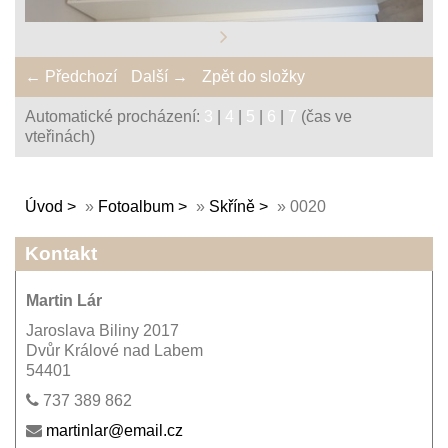
← Předchozí
Další →
Zpět do složky
Automatické procházení:
3
|
4
|
5
|
6
|
7
(čas ve
vteřinách)
Úvod
»
Fotoalbum
»
Skříně
»
0020
Kontakt
Martin Lár
Jaroslava Biliny 2017
Dvůr Králové nad Labem
54401
737 389 862
martinlar@email.cz