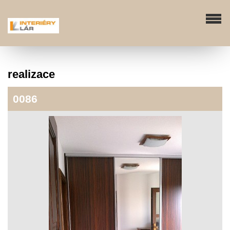
realizace
0086