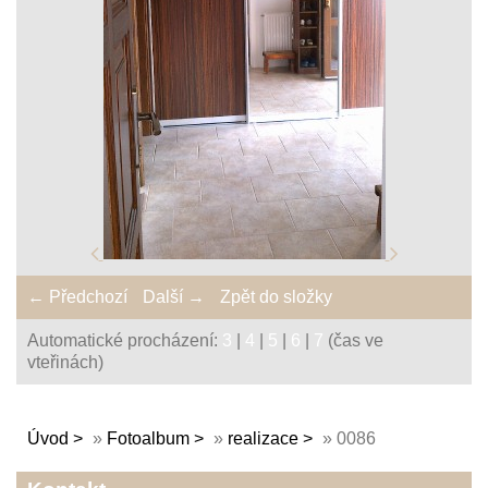
← Předchozí
Další →
Zpět do složky
Automatické procházení:
3
|
4
|
5
|
6
|
7
(čas ve
vteřinách)
Úvod
»
Fotoalbum
»
realizace
»
0086