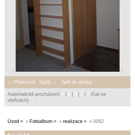
← Předchozí
Další →
Zpět do složky
Automatické procházení:
3
|
4
|
5
|
6
|
7
(čas ve
vteřinách)
Úvod
»
Fotoalbum
»
realizace
»
0082