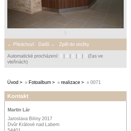
← Předchozí
Další →
Zpět do složky
Automatické procházení:
3
|
4
|
5
|
6
|
7
(čas ve
vteřinách)
Úvod
»
Fotoalbum
»
realizace
»
0071
Kontakt
Martin Lár
Jaroslava Biliny 2017
Dvůr Králové nad Labem
54401