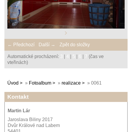
← Předchozí
Další →
Zpět do složky
Automatické procházení:
3
|
4
|
5
|
6
|
7
(čas ve
vteřinách)
Úvod
»
Fotoalbum
»
realizace
»
0061
Kontakt
Martin Lár
Jaroslava Biliny 2017
Dvůr Králové nad Labem
54401