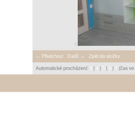
← Předchozí
Další →
Zpět do složky
Automatické procházení:
3
|
4
|
5
|
6
|
7
(čas ve 