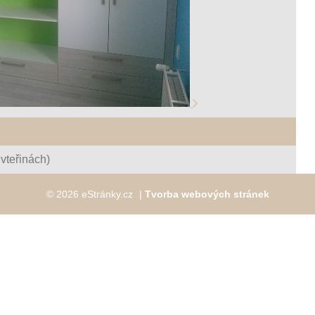
vteřinách)
© 2026 eStránky.cz
|
Tvorba webových stránek