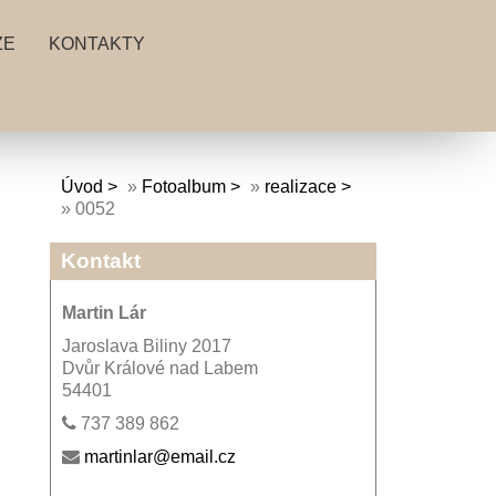
ZE
KONTAKTY
Úvod
»
Fotoalbum
»
realizace
»
0052
Kontakt
Martin Lár
Jaroslava Biliny 2017
Dvůr Králové nad Labem
54401
737 389 862
martinlar@email.cz