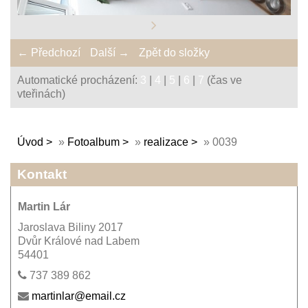
← Předchozí
Další →
Zpět do složky
Automatické procházení:
3
|
4
|
5
|
6
|
7
(čas ve
vteřinách)
Úvod
»
Fotoalbum
»
realizace
»
0039
Kontakt
Martin Lár
Jaroslava Biliny 2017
Dvůr Králové nad Labem
54401
737 389 862
martinlar@email.cz