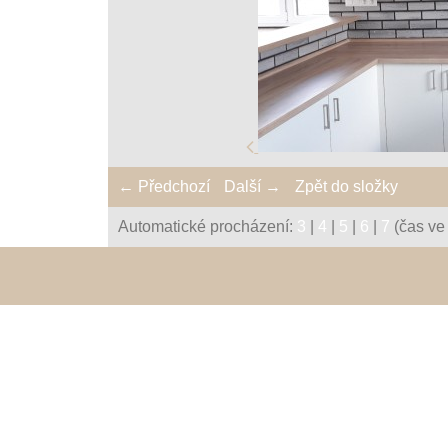
← Předchozí
Další →
Zpět do složky
Automatické procházení:
3
|
4
|
5
|
6
|
7
(čas ve 