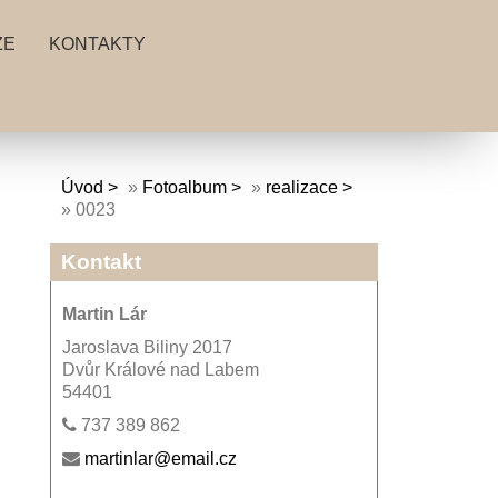
ZE
KONTAKTY
Úvod
»
Fotoalbum
»
realizace
»
0023
Kontakt
Martin Lár
Jaroslava Biliny 2017
Dvůr Králové nad Labem
54401
737 389 862
martinlar@email.cz