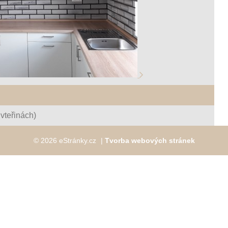
vteřinách)
© 2026 eStránky.cz
|
Tvorba webových stránek