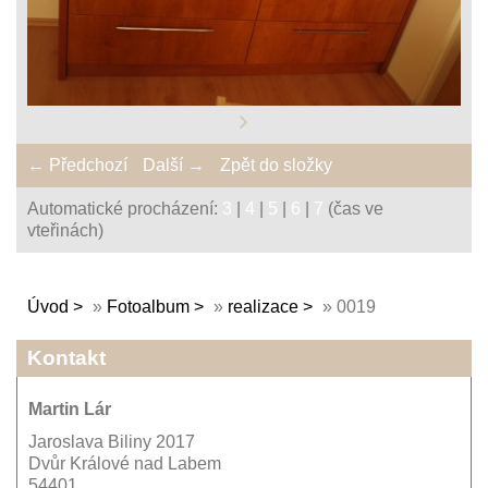
← Předchozí
Další →
Zpět do složky
Automatické procházení:
3
|
4
|
5
|
6
|
7
(čas ve
vteřinách)
Úvod
»
Fotoalbum
»
realizace
»
0019
Kontakt
Martin Lár
Jaroslava Biliny 2017
Dvůr Králové nad Labem
54401