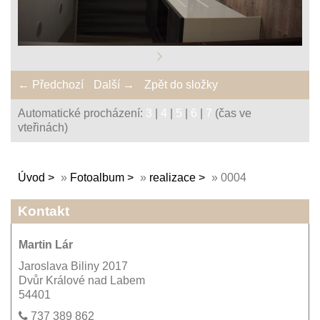
← Předchozí
Další →
Zpět do složky
Automatické procházení:
3
|
4
|
5
|
6
|
7
(čas ve
vteřinách)
Úvod
»
Fotoalbum
»
realizace
»
0004
Kontakt
Martin Lár
Jaroslava Biliny 2017
Dvůr Králové nad Labem
54401
737 389 862