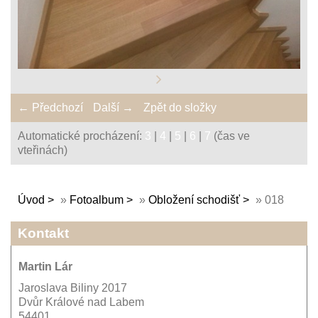
← Předchozí
Další →
Zpět do složky
Automatické procházení:
3
|
4
|
5
|
6
|
7
(čas ve
vteřinách)
Úvod
»
Fotoalbum
»
Obložení schodišť
»
018
Kontakt
Martin Lár
Jaroslava Biliny 2017
Dvůr Králové nad Labem
54401